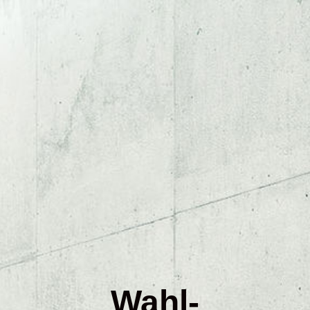
Über uns
Glasreinigung
Büro / Praxisreinigung
Teppichreinigung
Sofa / Polstermöbelreinigung
Wahl-