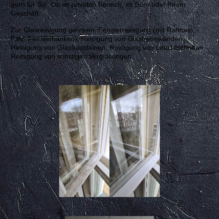
gern für Sie. Ob im privaten Bereich, im Büro oder Ihrem
Geschäft.
Zur Glasreinigung gehören: Fensterreinigung (mit Rahmen,
Falz, Fensterbänken), Reinigung von Glastrennwänden,
Reinigung von Glasbausteinen, Reinigung von Leuchtschriften,
Reinigung von sonstigen Verglasungen.