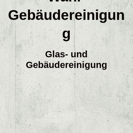
PVC / Linoleumgrundreinigung
Gebäudereinigun
Kontakt
g
Cookies
Glas- und
Gebäudereinigung
Haftungsausschluß
AGB
Impressum