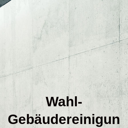
Über uns
Glasreinigung
Büro / Praxisreinigung
Teppichreinigung
Wahl-
Sofa / Polstermöbelreinigung
Gebäudereinigun