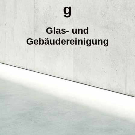
PVC / Linoleumgrundreinigung
g
Kontakt
Glas- und
Gebäudereinigung
Cookies
Haftungsausschluß
AGB
Impressum