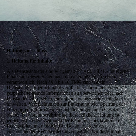
Datenschutz-Grundverordnung
Haftungsausschluss
1. Haftung für Inhalte
Als Diensteanbieter sind wir gemäß § 7 Abs. 1 TMG für eigene
Inhalte auf diesen Seiten nach den allgemeinen Gesetzen
verantwortlich. Nach §§ 8 bis 10 TMG sind wir als
Diensteanbieter jedoch nicht verpflichtet, übermittelte oder
gespeicherte fremde Informationen zu überwachen oder nach
Umständen zu forschen, die auf eine rechtswidrige Tätigkeit
hinweisen. Verpflichtungen zur Entfernung oder Sperrung der
Nutzung von Informationen nach den allgemeinen Gesetzen
bleiben hiervon unberührt. Eine diesbezügliche Haftung ist
jedoch erst ab dem Zeitpunkt der Kenntnis einer konkreten
Rechtsverletzung möglich. Bei Bekanntwerden von
entsprechenden Rechtsverletzungen werden wir diese Inhalte