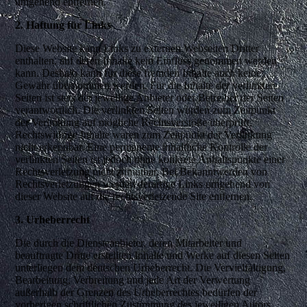
umgehend entfernen.
2. Haftung für Links
Diese Website kann Links zu externen Webseiten Dritter
enthalten, auf deren Inhalte kein Einfluss genommen werden
kann. Deshalb kann für diese fremden Inhalte auch keine
Gewähr übernommen werden. Für die Inhalte der verlinkten
Seiten ist stets der jeweilige Anbieter oder Betreiber der Seiten
verantwortlich. Die verlinkten Seiten wurden zum Zeitpunkt
der Verlinkung auf mögliche Rechtsverstöße überprüft.
Rechtswidrige Inhalte waren zum Zeitpunkt der Verlinkung
nicht erkennbar. Eine permanente inhaltliche Kontrolle der
verlinkten Seiten ist jedoch ohne konkrete Anhaltspunkte einer
Rechtsverletzung nicht zumutbar. Bei Bekanntwerden von
Rechtsverletzungen werden derartige Links umgehend von
dieser Website auf die rechtsverletzende Site entfernen.
3. Urheberrecht
Die durch die Diensteanbieter, deren Mitarbeiter und
beauftragte Dritte erstellten Inhalte und Werke auf diesen Seiten
unterliegen dem deutschen Urheberrecht. Die Vervielfältigung,
Bearbeitung, Verbreitung und jede Art der Verwertung
außerhalb der Grenzen des Urheberrechtes bedürfen der
vorherigen schriftlichen Zustimmung des jeweiligen Autors