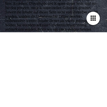
bzw. Erstellers. Downloads und Kopien dieser Seite sind nur
für den privaten, nicht kommerziellen Gebrauch gestattet.
Soweit die Inhalte auf dieser Seite nicht vom Betreiber erstellt
wurden, werden die Urheberrechte Dritter beachtet.
Insbesondere werden Inhalte Dritter als solche gekennzeichnet.
Sollten Sie trotzdem auf eine Urheberrechtsverletzung
aufmerksam werden, bitten wir um einen entsprechenden
Hinweis. Bei Bekanntwerden von Rechtsverletzungen werden
Cookie-Einstellungen
derartige Inhalte umgehend entfernen.
Diese Webseite verwendet Cookies, um Besuchern ein optimales
Nutzererlebnis zu bieten. Bestimmte Inhalte von Drittanbietern werden
nur angezeigt, wenn die entsprechende Option aktiviert ist. Die
Datenverarbeitung kann dann auch in einem Drittland erfolgen.
Weitere Informationen hierzu in der Datenschutzerklärung.
Technisch notwendige
Diese Cookies sind zum Betrieb der Webseite notwendig, z.B. zum
Schutz vor Hackerangriffen und zur Gewährleistung eines
konsistenten und der Nachfrage angepassten Erscheinungsbilds der
Seite.
Analytische
Diese Cookies werden verwendet, um das Nutzererlebnis weiter zu
optimieren. Hierunter fallen auch Statistiken, die dem
Webseitenbetreiber von Drittanbietern zur Verfügung gestellt werden,