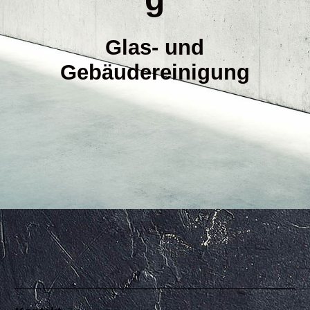
PVC / Linoleumgrundreinigung
Glas- und
Kontakt
Gebäudereinigung
Cookies
Haftungsausschluß
AGB
Impressum