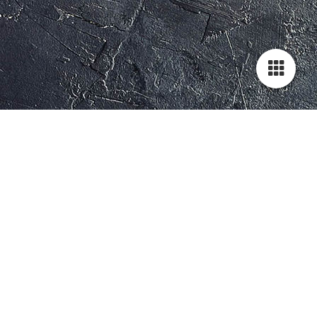
Cookie-Einstellungen
Diese Webseite verwendet Cookies, um Besuchern ein optimales
Nutzererlebnis zu bieten. Bestimmte Inhalte von Drittanbietern werden
nur angezeigt, wenn die entsprechende Option aktiviert ist. Die
Datenverarbeitung kann dann auch in einem Drittland erfolgen.
Weitere Informationen hierzu in der Datenschutzerklärung.
Technisch notwendige
Diese Cookies sind zum Betrieb der Webseite notwendig, z.B. zum
Schutz vor Hackerangriffen und zur Gewährleistung eines
konsistenten und der Nachfrage angepassten Erscheinungsbilds der
Seite.
Analytische
Diese Cookies werden verwendet, um das Nutzererlebnis weiter zu
optimieren. Hierunter fallen auch Statistiken, die dem