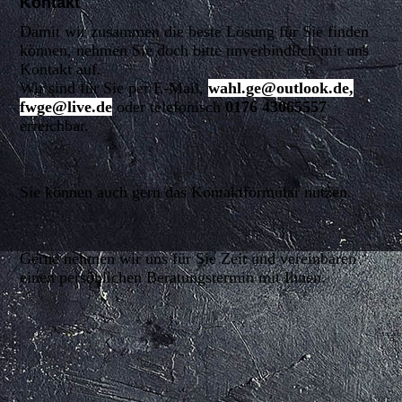
Kontakt
Damit wir zusammen die beste Lösung für Sie finden
Datenschutz-Grundverordnung
können, nehmen Sie doch bitte unverbindlich mit uns
Kontakt auf.
Wir sind für Sie per E-Mail,
wahl.ge@outlook.de,
fwge@live.de
oder telefonisch
0176 43065557
erreichbar.
Sie können auch gern das Kontaktformular nutzen.
Gerne nehmen wir uns für Sie Zeit und vereinbaren
einen persönlichen Beratungstermin mit Ihnen.