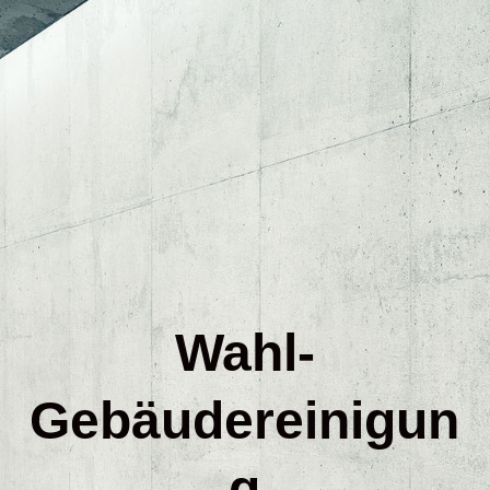
Über uns
Glasreinigung
Büro / Praxisreinigung
Teppichreinigung
Wahl-
Gebäudereinigun
Sofa / Polstermöbelreinigung
g